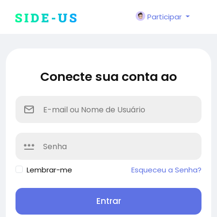
Participar
Conecte sua conta ao
Lembrar-me
Esqueceu a Senha?
Entrar